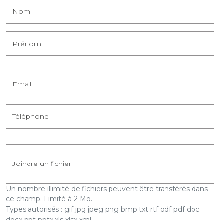
Nom
Prénom
Email
Téléphone
Joindre un fichier
Joindre un fichier
Un nombre illimité de fichiers peuvent être transférés dans
ce champ.
Limité à 2 Mo.
Types autorisés : gif jpg jpeg png bmp txt rtf odf pdf doc
docx ppt pptx xls xlsx xml.