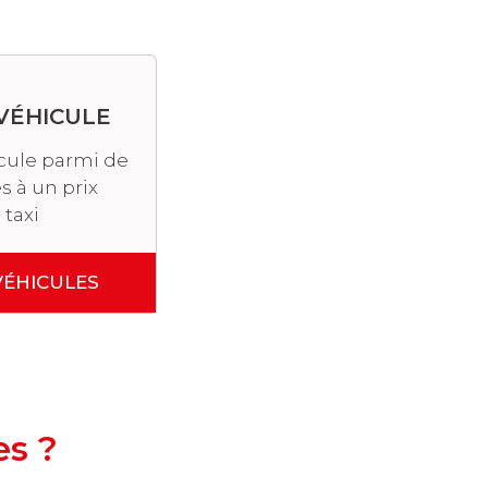
VÉHICULE
icule parmi de
 à un prix
 taxi
VÉHICULES
es ?