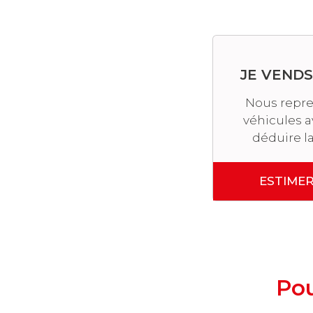
JE VEND
Nous repre
véhicules a
déduire la
ESTIME
Pou